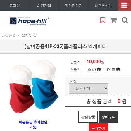
로그인
회원가입
마이페이지
최근본상품
등산용품
모자/장갑
(남녀공용/HP-335)폴라폴리스 넥게이터
10,000
상품가
원
배송비
(조건)
지역별
색상
0
원
총 상품 금액
관심상품
장바구니
회원등급 추가할인
가능
구매하기