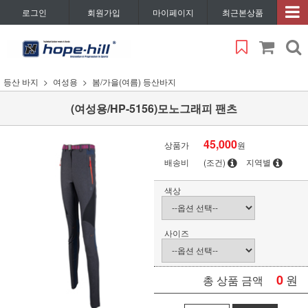
로그인
회원가입
마이페이지
최근본상품
등산 바지
여성용
봄/가을(여름) 등산바지
(여성용/HP-5156)모노그래피 팬츠
45,000
상품가
원
배송비
(조건)
지역별
색상
사이즈
0
원
총 상품 금액