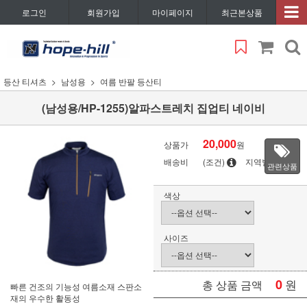
로그인
회원가입
마이페이지
최근본상품
등산 티셔츠
남성용
여름 반팔 등산티
(남성용/HP-1255)알파스트레치 집업티 네이비
20,000
상품가
원
배송비
(조건)
지역별
관련상품
색상
사이즈
0
원
총 상품 금액
빠른 건조의 기능성 여름소재 스판소
재의 우수한 활동성