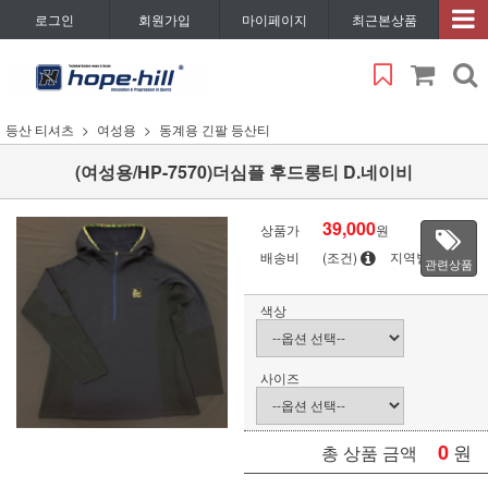
로그인
회원가입
마이페이지
최근본상품
등산 티셔츠
여성용
동계용 긴팔 등산티
(여성용/HP-7570)더심플 후드롱티 D.네이비
39,000
상품가
원
배송비
(조건)
지역별
관련상품
색상
사이즈
0
원
총 상품 금액