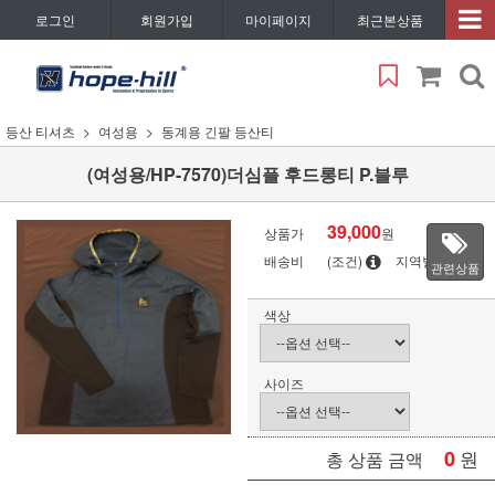
로그인
회원가입
마이페이지
최근본상품
등산 티셔츠
여성용
동계용 긴팔 등산티
(여성용/HP-7570)더심플 후드롱티 P.블루
39,000
상품가
원
배송비
(조건)
지역별
관련상품
색상
사이즈
0
원
총 상품 금액