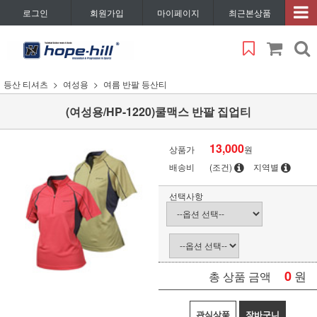
로그인
회원가입
마이페이지
최근본상품
등산 티셔츠
여성용
여름 반팔 등산티
(여성용/HP-1220)쿨맥스 반팔 집업티
13,000
상품가
원
배송비
(조건)
지역별
선택사항
0
원
총 상품 금액
관심상품
장바구니