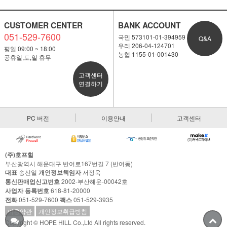
CUSTOMER CENTER
BANK ACCOUNT
051-529-7600
국민 573101-01-394959
Q&A
우리 206-04-124701
평일 09:00 ~ 18:00
농협 1155-01-001430
공휴일,토,일 휴무
고객센터
연결하기
PC 버전
이용안내
고객센터
(주)호프힐
부산광역시 해운대구 반여로167번길 7 (반여동)
대표
송선일
개인정보책임자
서정욱
통신판매업신고번호
2002-부산해운-00042호
사업자 등록번호
618-81-20000
전화
051-529-7600
팩스
051-529-3935
이용약관
개인정보취급방침
Copyright © HOPE HILL Co.,Ltd All rights reserved.