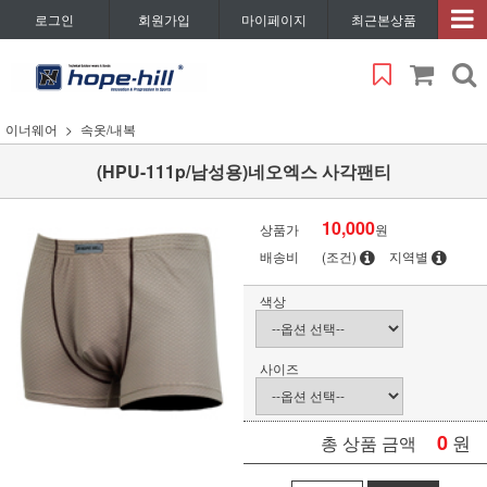
로그인
회원가입
마이페이지
최근본상품
이너웨어
속옷/내복
(HPU-111p/남성용)네오엑스 사각팬티
10,000
상품가
원
배송비
(조건)
지역별
색상
사이즈
0
원
총 상품 금액